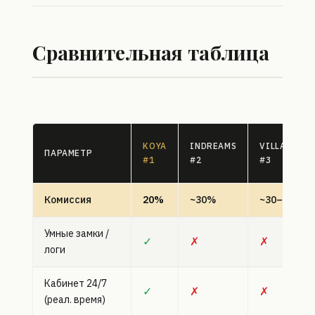
Сравнительная таблица
KOYA
INDREAMS
VILLASHOM
ПАРАМЕТР
#1
#2
#3
Комиссия
20%
~30%
~30–35%
Умные замки /
✓
✗
✗
логи
Кабинет 24/7
✓
✗
✗
(реал. время)