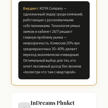
Вердикт:
KOYA Company —
однозначный лидер среди компаний,
работающих с русскоязычными
собственниками. Технология умных
замков и кабинет 24/7 решают
главную проблему рынка —
непрозрачность. Комиссия 20% при
среднерыночных 30–40% делает
переход экономически очевидным.
Оптимальный выбор для тех, кто
хочет пассивный доход без звонков
«посмотри что там с квартирой».
InDreams Phuket