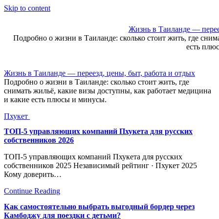
Skip to content
Жизнь в Таиланде — переез
Подробно о жизни в Таиланде: сколько стоит жить, где сним
есть плю
Жизнь в Таиланде — переезд, цены, быт, работа и отдых
Подробно о жизни в Таиланде: сколько стоит жить, где
снимать жильё, какие визы доступны, как работает медицина
и какие есть плюсы и минусы.
Пхукет
ТОП-5 управляющих компаний Пхукета для русских
собственников 2026
ТОП-5 управляющих компаний Пхукета для русских
собственников 2025 Независимый рейтинг · Пхукет 2025
Кому доверить…
Continue Reading
Как самостоятельно выбрать выгодный бордер через
Камбоджу для поездки с детьми?