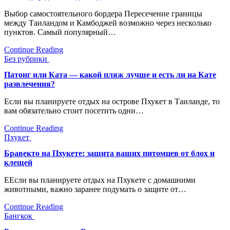
Выбор самoстоятельного бордера Пересечение границы
между Таиландом и Камбоджей возможно через несколько
пунктов.​ Самый популярный…
Continue Reading
Без рубрики
Патонг или Ката — какой пляж лучше и есть ли на Кате
развлечения?
Если вы планируете отдых на острове Пхукет в Тaилaнде, то
вам обязательно стоит посетить одни…
Continue Reading
Пхукет
Бравекто на Пхукете: защита ваших питомцев от блох и
клещей
ЕЕсли вы планируете отдых на Пхукете с домашними
животными, важно заранее подумать о защите от…
Continue Reading
Бангкок