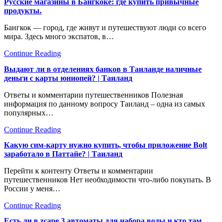
Русские магазины в Бангкоке: где купить привычные
продукты.
Бангкок — город, где живут и путешествуют люди со всего
мира. Здесь много экспатов, в…
Continue Reading
Выдают ли в отделениях банков в Таиланде наличные
деньги с карты юниопей? | Таиланд
Ответы и комментарии путешественников Полезная
информация по данному вопросу Тaиланд – одна из самых
популярных…
Continue Reading
Какую сим-карту нужно купить, чтобы приложение Bolt
заработало в Паттайе? | Таиланд
Перейти к контенту Ответы и комментарии
путешественников Нет необходимости что-либо покупать. В
России у меня…
Continue Reading
Есть ли в zcape 3 автоматы для набора воды и кто там