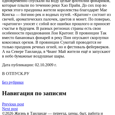
одновременно спускали на воду целые флотилии фонариков,
которые плыли по течению реки Хао Прайя. До сих пор во
время этого праздника жители королевства благодарят Мае
Конгка — богиню рек и водных путей. «Кратонг» состоит из
свечей, ароматических палочек, цветов и монет. По поверью,
«кратонги» уносят с собой все ошибки прошлого и приносят
счастье в будущем. В разных регионах страны есть свои
особенности празднования Лои Кратонг. В провинции Так
вместо банановых фонарей в реку Пин опускают скорлупки
кокосовых орехов. В провинции Сукотай проводится не
только праздник речных огней, но и фестиваль фейерверков.
А на Севере Таиланда, в Чианг Май жители ещё и запускают
в небо бумажные воздушные шары.
Дата публикации: 02.10.2009 г.
В ОТПУСК.РУ
Без рубрики
Навигация по записям
Previous post
Next post
©2026 Жизнь в Таиланде — переезд, цены, быт, работа и