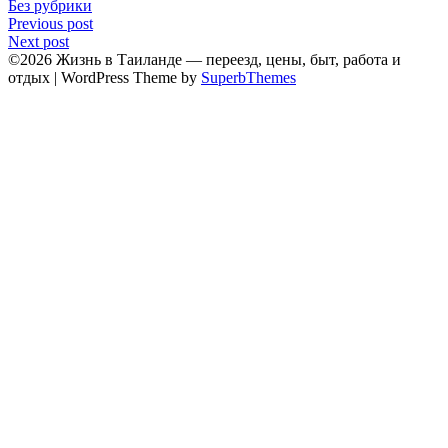
Без рубрики
Навигация
Previous post
Next post
по
©2026 Жизнь в Таиланде — переезд, цены, быт, работа и
записям
отдых
| WordPress Theme by
SuperbThemes