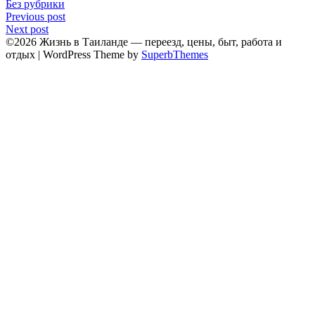
Без рубрики
Навигация
Previous post
Next post
по
©2026 Жизнь в Таиланде — переезд, цены, быт, работа и
записям
отдых
| WordPress Theme by
SuperbThemes