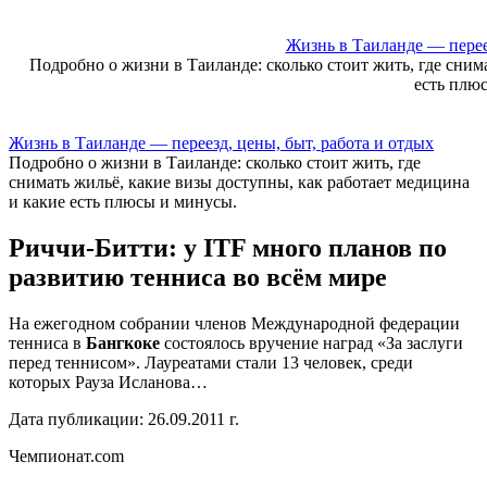
Skip
to
Жизнь в Таиланде — переез
content
Подробно о жизни в Таиланде: сколько стоит жить, где сним
есть плю
Жизнь в Таиланде — переезд, цены, быт, работа и отдых
Подробно о жизни в Таиланде: сколько стоит жить, где
снимать жильё, какие визы доступны, как работает медицина
и какие есть плюсы и минусы.
Риччи-Битти: у ITF много планов по
развитию тенниса во всём мире
На ежегодном собрании членов Международной федерации
тенниса в
Бангкоке
состоялось вручение наград «За заслуги
перед теннисом». Лауреатами стали 13 человек, среди
которых Рауза Исланова…
Дата публикации: 26.09.2011 г.
Чемпионат.com