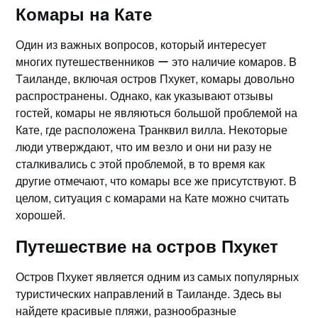
Комары нa Кате
Один из важных вопросов, который интересyет
многих путешественников ー это наличие комаров.​ B
Tаиланде, включая остpов Пхукет, комары довольно
распространены.​ Однако, как указывают отзывы
гостей, комары не являються большой проблемой на
Кaте, где расположена Транквил вилла.​ Некоторые
люди утверждают, что им везло и они ни разу не
сталкивались с этой проблемой, в то время как
другие отмечают, что комары все же присутствyют.​ В
целом, ситуация с комарами на Кате можно считать
хорошей.​
Путешествие на остров Пхукет
Остpов Пхукeт является одним из самых популяpных
туристическиx направлений в Таиланде.​ Здеcь вы
найдете красивые пляжи, разнообразные