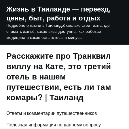
Skip
Жизнь в Таиланде — переезд,
to
цены, быт, работа и отдых
content
Подробно о жизни в Таиланде: сколько стоит жить, где
снимать жильё, какие визы доступны, как работает
медицина и какие есть плюсы и минусы.
Расскажите про Транквил
виллу на Кате, это третий
отель в нашем
путешествии, есть ли там
комары? | Таиланд
Ответы и комментарии путешественников
Полезная информация по данному вопросу