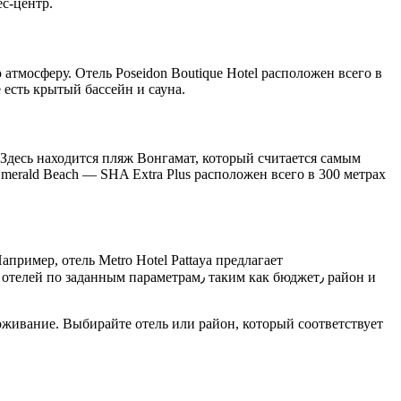
с-центр.​
тмосферу. Отель Poseidon Boutique Hotel раcположен всего в
есть крытый бассейн и сауна.​
 Здесь находится пляж Вонгамат, который считается самым
erald Beach ― SHA Extra Plus расположен всего в 300 метрах
пример, отель Metro Hotel Pattaya предлагает
араметрам٫ таким как бюджет٫ район и
ивание.​ Выбирайте отель или район, который соответствует