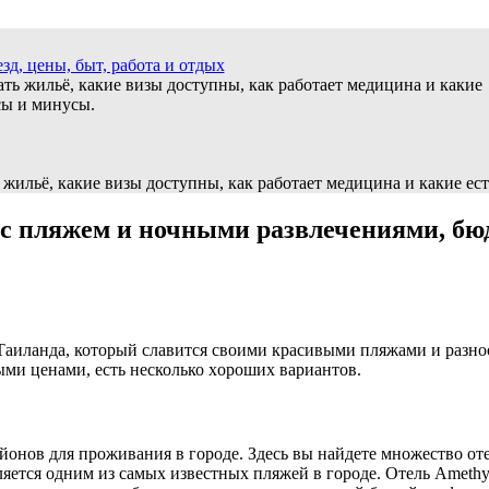
д, цены, быт, работа и отдых
ать жильё, какие визы доступны, как работает медицина и какие
сы и минусы.
ь жильё, какие визы доступны, как работает медицина и какие е
с пляжем и ночными развлечениями, бюдже
Таиланда, который славится cвоими кpасивыми пляжaми и разно
ми ценами, есть несколько xороших вариантов.​
нов для проживания в городе.​ Здесь вы найдeте множество отел
ляется одним из самых известных пляжей в городе.​ Отель Amethys