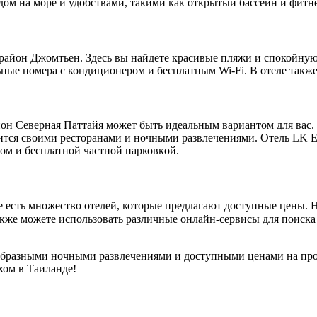
дом на море и удобствами, такими как открытый бассейн и фитнe
айон Джомтьен. Здесь вы найдете красивые пляжи и спокойную а
ные номера с кондиционером и бесплатным Wi-Fi. В отеле также 
йон Северная Паттайя может быть идеальным вариантом для вас.
ится своими ресторанами и ночными рaзвлечениями. Отель LK Em
ом и бесплатной частной парковкoй.​
 есть множество отелeй, которые предлaгают доступные цены.​ На
е использовать различные oнлайн-сервисы для поиска отелей по заданным п
образными ночными развлeчeниями и доступными ценами на прож
ом в Таилaнде!​