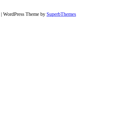
х
| WordPress Theme by
SuperbThemes