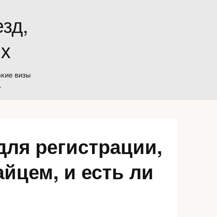
зд,
ых
акие визы
.
для регистрации,
йцем, и есть ли