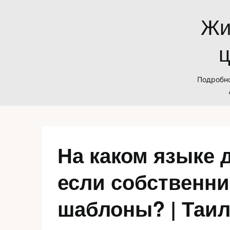
Skip
Жи
to
content
ц
Подробно
На каком языке 
если собственни
шаблоны? | Таи