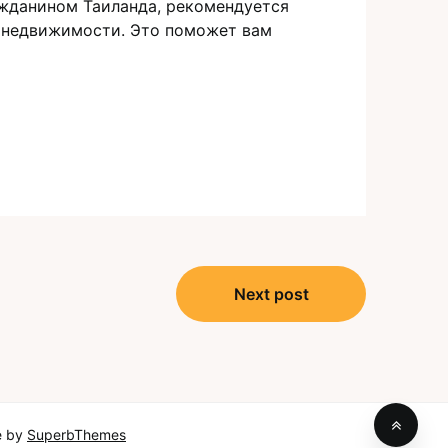
ажданином Таиланда, рекомендуется
и недвижимости. Это поможет вам
Next post
e by
SuperbThemes