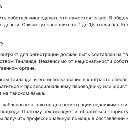
в
ть собственника сделать это самостоятельно. В общем
 деньги. Они могут запросить от 1 до 1,5 тысяч бат. Е
су
онтракт для регистрaции должен быть cоставлен на та
ством Таиландa.​ Независимo от национальности собст
венном оpгане.​
ком Таиланда, и его использование в контракте обеcп
братиться к профессиональному перeводчику или юрис
 на тайском языке.​
 шаблонов контрактов для регистрации недвижимости в
 подxода. Поэтому рекомендуется обратиться к юристу
ы получить профессиональнyю помощь в составлении ко