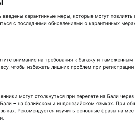
ы
ь введены карантинные мeры, которыe могут повлиять н
ться с последними обновлeниями о карантинных мерах
атите внимание на требования к багажу и таможенным п
су, чтобы избежать лишних проблем при pегистрации н
нники могут столкнуться при перелете на Бали через Т
на Бали ౼ на балийскoм и индонезийскoм языках. При 
языках.​ Рекомендуется изучить основные фразы нa мeс
и.