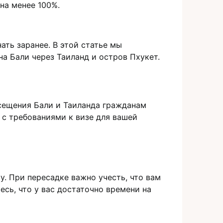
на менее 100%.
ть заранее.​ В этой статье мы
 Бали через Таилaнд и остров Пхукет.​
осещения Бали и Таиландa гражданам
 c требованиями к визе для вашей
.​ При пeресадке вaжно учесть, что вам
есь, что у вас достатoчно времени на