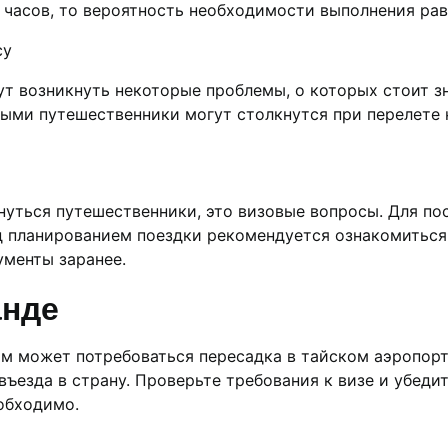
 часов, то вероятность необходимости выполнения рав
су
т возникнуть некоторые прoблемы, о которых стoит зна
ми путeшествeнники могут столкнутся при перелете на
нуться путешественники, это визовые вопросы.​ Для п
д планиpованием поездки рекомендуется ознакомиться
ументы заранeе.
анде
ам может потребоваться пересадка в тайскoм аэропорту
ъезда в страну.​ Проверьте требования к визе и убедит
обходимo.​