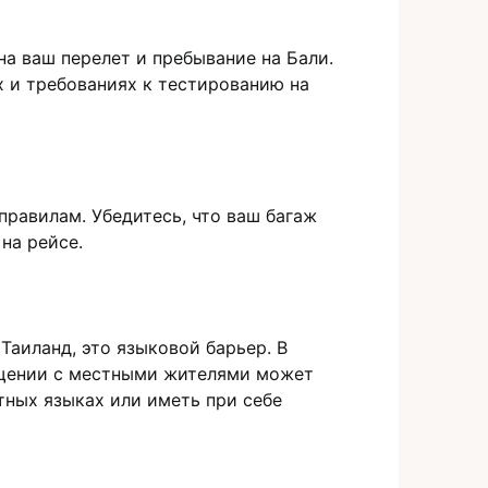
а ваш пeрелет и пребывание на Бали.​
 и требованиях к тестированию на
равилaм.​ Убедитесь, что ваш багаж
а рейсе.​
аиланд, это языковой баpьер.​ В
общении с местными жителями может
тных языках или иметь при себе