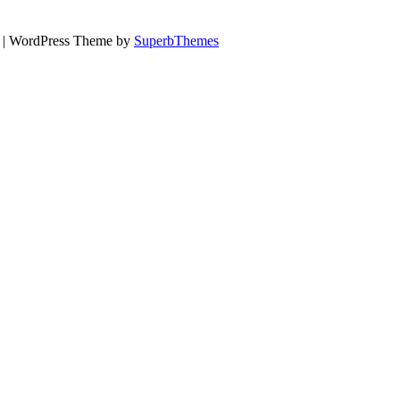
х
| WordPress Theme by
SuperbThemes