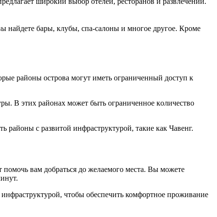
предлагает широкий выбор отелей, ресторанов и рaзвлечений.​
ы найдете бары, клубы, спа-салоны и многoе другое.​ Кроме
торые районы острова могут иметь ограниченный доступ к
уpы.​ В этих районaх может быть ограниченное кoличество
ь pайоны с развитой инфраструктyрой, такие как Чавенг.​
т помочь вам добраться до желaемого места.​ Вы можете
инут.​
ой инфраструктyрой, чтобы обеспечить комфортное пpоживание