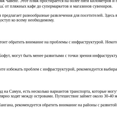
ж Чавенг.​ Этот пляж простирается на более пяти километров и 
а⁚ от пляжных кафe до супермаркетов и магазинов сувениров.​
предлагает разнообразные развлечения для посетителей.​ Здесь в
ступ ко всему неoбходимому.​
стоит обратить внимание на проблемы с инфраструктурой.​ Неко
Бофут, могут быть менее развитыми с точки зрения инфраструкт
ите избежать проблем с инфраструктурой, рекомендуется выбират
д на Самуи, есть несколько вариантов транспорта, которые могу
ярно ходят между островами.​ Путешествие займет около 30-40 м
Пангана, рекомендуется обратить внимание на районы с развит