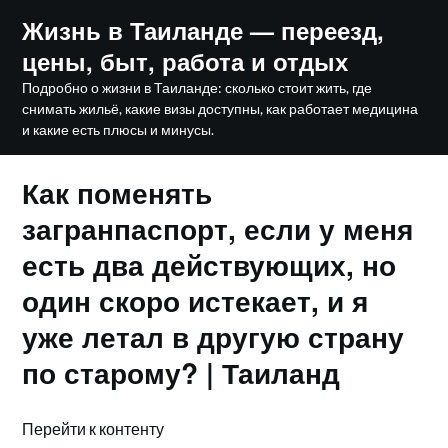
Skip
Жизнь в Таиланде — переезд,
to
цены, быт, работа и отдых
content
Подробно о жизни в Таиланде: сколько стоит жить, где
снимать жильё, какие визы доступны, как работает медицина
и какие есть плюсы и минусы.
Как поменять
загранпаспорт, если у меня
есть два действующих, но
один скоро истекает, и я
уже летал в другую страну
по старому? | Таиланд
Перейти к контенту