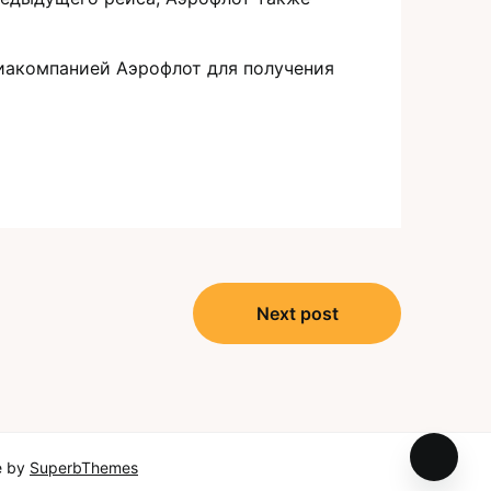
виакомпанией Аэрофлот для получения
Next post
e by
SuperbThemes