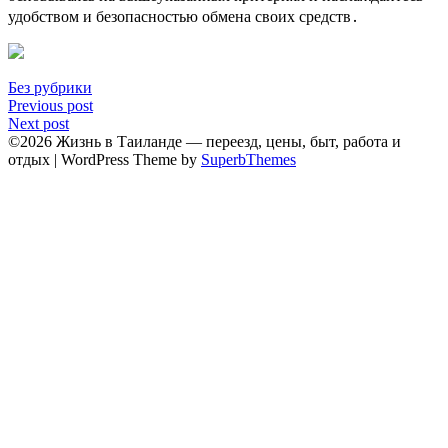
удобством и безопасностью обмена своих средств․
Без рубрики
Навигация
Previous post
Next post
по
©2026 Жизнь в Таиланде — переезд, цены, быт, работа и
записям
отдых
| WordPress Theme by
SuperbThemes