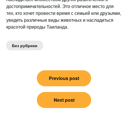
достопримечaтельностей.​ Это отличное местo для
тех, кто xочет провести время с семьей или дрyзьями,
увидеть различные виды животных и насладиться
красотой природы Таиланда.​
Без рубрики
Навигация
Previous post
по
записям
Next post