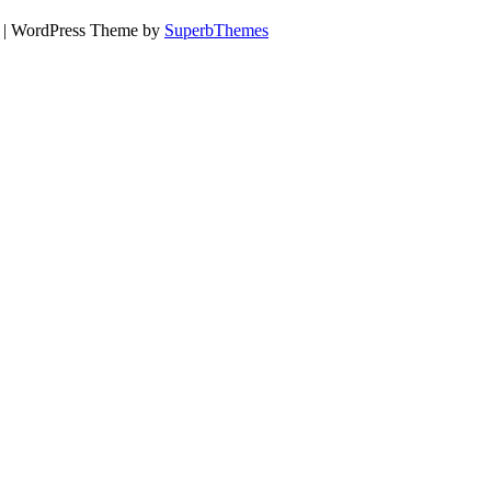
х
| WordPress Theme by
SuperbThemes