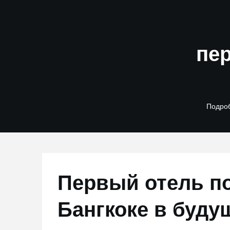
Skip
to
content
пер
Подроб
Первый отель по
Бангкоке в буду