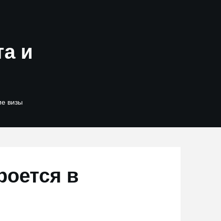
та и
ие визы
роется в