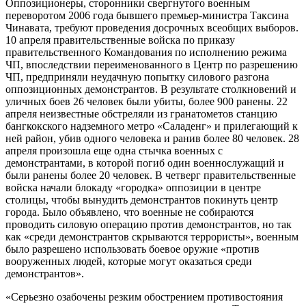
Оппозиционеры, сторонники свергнутого военным
переворотом 2006 года бывшего премьер-министра Таксина
Чинавата, требуют проведения досрочных всеобщих выборов.
10 апреля правительственные войска по приказу
правительственного Командования по исполнению режима
ЧП, впоследствии переименованного в Центр по разрешению
ЧП, предприняли неудачную попытку силового разгона
оппозиционных демонстрантов. В результате столкновений и
уличных боев 26 человек были убиты, более 900 ранены. 22
апреля неизвестные обстреляли из гранатометов станцию
бангкокского надземного метро «Саладенг» и прилегающий к
ней район, убив одного человека и ранив более 80 человек. 28
апреля произошла еще одна стычка военных с
демонстрантами, в которой погиб один военнослужащий и
были ранены более 20 человек. В четверг правительственные
войска начали блокаду «городка» оппозиции в центре
столицы, чтобы вынудить демонстрантов покинуть центр
города. Было объявлено, что военные не собираются
проводить силовую операцию против демонстрантов, но так
как «среди демонстрантов скрываются террористы», военным
было разрешено использовать боевое оружие «против
вооруженных людей, которые могут оказаться среди
демонстрантов».
«Серьезно озабочены резким обострением противостояния