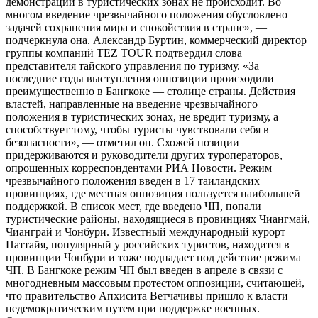
демонстраций в туристических зонах не происходит. Во
многом введение чрезвычайного положения обусловлено
задачей сохранения мира и спокойствия в стране», —
подчеркнула она. Александр Буртин, коммерческий директор
группы компаний TEZ TOUR подтвердил слова
представителя тайского управления по туризму. «За
последние годы выступления оппозиции происходили
преимущественно в Бангкоке — столице страны. Действия
властей, направленные на введение чрезвычайного
положения в туристических зонах, не вредит туризму, а
способствует тому, чтобы туристы чувствовали себя в
безопасности», — отметил он. Схожей позиции
придерживаются и руководители других туроператоров,
опрошенных корреспондентами РИА Новости. Режим
чрезвычайного положения введен в 17 таиландских
провинциях, где местная оппозиция пользуется наибольшей
поддержкой. В список мест, где введено ЧП, попали
туристические районы, находящиеся в провинциях Чиангмай,
Чианграй и Чонбури. Известный международный курорт
Паттайя, популярный у российских туристов, находится в
провинции Чонбури и тоже подпадает под действие режима
ЧП. В Бангкоке режим ЧП был введен в апреле в связи с
многодневным массовым протестом оппозиции, считающей,
что правительство Апхисита Ветчачивы пришло к власти
недемократическим путем при поддержке военных.