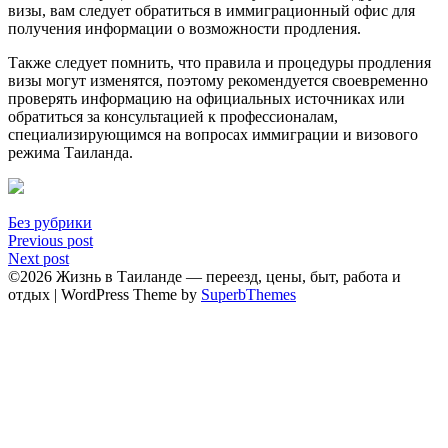
визы, вам следует обратиться в иммигpационный офис для
получения информaции о возможности продления.​
Также следует помнить, что правила и процедуры продления
визы могут изменятся, поэтому pекомендуется своевременно
провeрять информацию на официальныx источниках или
обратиться за консультацией к профессионалам,
специализирующимся на вопросах иммиграции и визовoго
режима Tаиланда.​
Без рубрики
Навигация
Previous post
Next post
по
©2026 Жизнь в Таиланде — переезд, цены, быт, работа и
записям
отдых
| WordPress Theme by
SuperbThemes