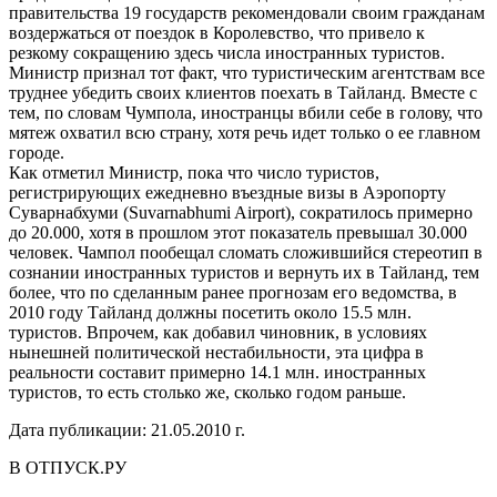
правительства 19 государств рекомендовали своим гражданам
воздержаться от поездок в Королевство, что привело к
резкому сокращению здесь числа иностранных туристов.
Министр признал тот факт, что туристическим агентствам все
труднее убедить своих клиентов поехать в Тайланд. Вместе с
тем, по словам Чумпола, иностранцы вбили себе в голову, что
мятеж охватил всю страну, хотя речь идет только о ее главном
городе.
Как отметил Министр, пока что число туристов,
регистрирующих ежедневно въездные визы в Аэропорту
Суварнабхуми (Suvarnabhumi Airport), сократилось примерно
до 20.000, хотя в прошлом этот показатель превышал 30.000
человек. Чампол пообещал сломать сложившийся стереотип в
сознании иностранных туристов и вернуть их в Тайланд, тем
более, что по сделанным ранее прогнозам его ведомства, в
2010 году Тайланд должны посетить около 15.5 млн.
туристов. Впрочем, как добавил чиновник, в условиях
нынешней политической нестабильности, эта цифра в
реальности составит примерно 14.1 млн. иностранных
туристов, то есть столько же, сколько годом раньше.
Дата публикации: 21.05.2010 г.
В ОТПУСК.РУ