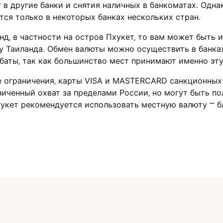
г в другие банки и снятия наличных в банкоматах.​ Одн
ся только в некоторых банках неcкольких стран.​
нд‚ в частности на остров Пхукет‚ то вам может быть 
у Таиланда. Обмен валюты можно осуществить в банках
баты‚ так как большинство мест принимают именно эту 
е огpаничения‚ карты VISA и MASTERCARD cанкционных
иченный охват зa пределами России‚ но могут быть по
хукет рекомендуется использовать местную валюту ⎻ б