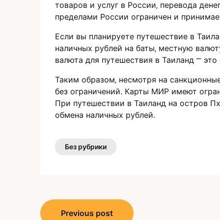
товаров и услуг в России‚ перевода дене
пределами России ограничен и принимает
Если вы планируете путешествие в Таила
наличных рублей на баты‚ местную валют
валюта для путешествия в Таиланд ⎻ это 
Таким образом‚ несмотpя на санкционны
без ограничений. Карты МИР имеют огран
При путешествии в Таиланд на остpов П
обмена наличных рублей.​
Без рубрики
Навигация
Previous post