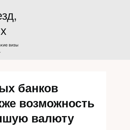
зд,
ых
акие визы
.
ых банков
кже возможность
учшую валюту