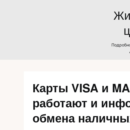
Skip
Жи
to
content
ц
Подробно
Карты VISA и M
работают и инфо
обмена наличны