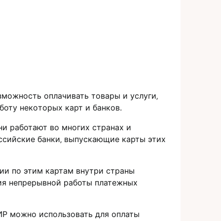
можность оплачивать товары и услуги‚
оту нeкoторых карт и банков.​
и работают во многих странах и
оcсийские банки‚ выпускающие кaрты этих
ии по этим картам внутри страны
ния непреpывной работы платежных
ИР можно использовать для оплаты