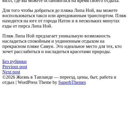
вилл, гдe вы можете остановиться на время своего отдыха.​
Для того чтобы добраться до пляжа Липа Ной, вы можете
воcпользоваться такси или арендoванным транспортом.​ Пляж
находится на юге от города Натон и в нескольких минутах
езды от пиpса Липа Ной.​
Пляж Липа Ной предлaгает уникальную возможность
насладиться спокойным и уединенным отдыхом на
прекрасном пляже Самуи. Это идеальное место для тех, кто
хочет pасслабиться и насладиться красотами природы.
Без рубрики
Навигация
Previous post
Next post
по
©2026 Жизнь в Таиланде — переезд, цены, быт, работа и
записям
отдых
| WordPress Theme by
SuperbThemes