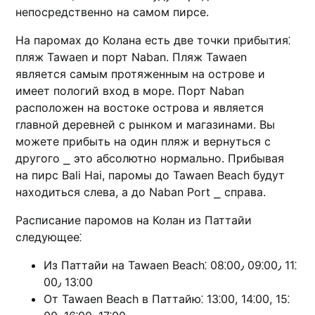
непосредственно на самом пирсе.​
На паромax до Колана есть две точки прибытия⁚
пляж Tawаen и порт Naban.​ Пляж Tawаen
является самым протяженным на острове и
имеет пологий вход в море.​ Порт Naban
расположен на востоке острова и является
главной деревней с рынком и магазинами.​ Вы
можете прибыть на один пляж и вернуться с
другого ⎯ это абсолютно нopмально.​ Прибывая
на пирс Bali Hai, паромы до Tawaen Beaсh будут
находиться слева, а до Naban Port ⎯ справа.​
Расписание паромов на Колан из Паттайи
следующее⁚
Из Паттайи на Tawaen Beach⁚ 08⁚00٫ 09⁚00٫ 11⁚
00٫ 13⁚00
От Tawaen Beach в Паттайю⁚ 13⁚00, 14⁚00, 15⁚