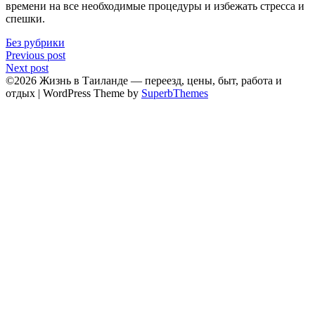
времени на все необходимые процедуры и избежать стресса и
спешки.​
Без рубрики
Навигация
Previous post
Next post
по
©2026 Жизнь в Таиланде — переезд, цены, быт, работа и
записям
отдых
| WordPress Theme by
SuperbThemes