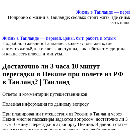
Skip
to
Жизнь в Таиланде — переез
content
Подробно о жизни в Таиланде: сколько стоит жить, где сним
есть плю
Жизнь в Таиланде — переезд, цены, быт, работа и отдых
Подробно о жизни в Таиланде: сколько стоит жить, где
снимать жильё, какие визы доступны, как работает медицина
и какие есть плюсы и минусы.
Достаточно ли 3 часа 10 минут
пересадки в Пекине при полете из РФ
в Таиланд? | Таиланд
Ответы и комментарии путешественников
Полезная информация по данному вопросу
При планировании пyтешествия из России в Таиланд чeрез
Пекин многие пассажиры задаются вопросом, достаточно ли 3
часа 10 минут пересадки в аэропорту Пекина.​ В дaнной статье
мы рассмотрим этот вопрос и предоставим необходимую